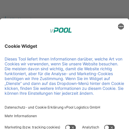
Alle News lesen
Member of Faber Group
Hilfreiche Links und Dokumente
Über uns
Downloads
Produkte
AEB
Services
AGB
Kontakt
Offene Stellen