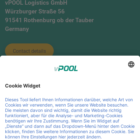
vPOOL Logistics GmbH
Würzburger Straße 56
91541 Rothenburg ob der Tauber
Germany
Contact details
;
Member of Faber Group
Hilfreiche Links und Dokumente