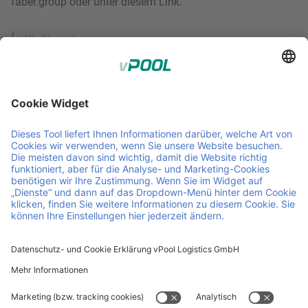
faber.group oder unter diesem Link.
Alle News lesen
Member of Faber Group
Hilfreiche Links und Dokumente
Über uns
Downloads
Produkte
AEB
Services
AGB
Kontakt
Offene Stellen