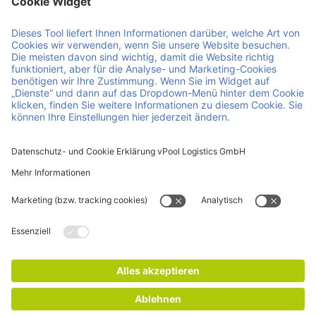
Member of Faber Group
Hilfreiche Links und Dokumente
Über uns
Downloads
Produkte
AEB
Services
AGB
Kontakt
Offene Stellen
News
ISO Zertifikate
Impressum
Datenschutz- und Cookie Erklärung
© 2026 Faber Group