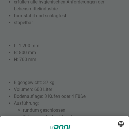
erfüllen alle hygienischen Anforderungen der
Lebensmittelindustrie
formstabil und schlagfest
stapelbar
L: 1.200 mm
B: 800 mm
H: 760 mm
Eigengewicht: 37 kg
Volumen: 600 Liter
Bodenauflage: 3 Kufen oder 4 Füße
Ausführung:
rundum geschlossen
Seitenwände durchbrochen