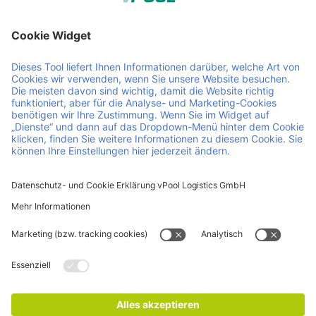
Member of Faber Group
Hilfreiche Links und Dokumente
Über uns
Downloads
Produkte
AEB
Services
AGB
Kontakt
Offene Stellen
News
ISO Zertifikate
Impressum
Datenschutz- und Cookie Erklärung