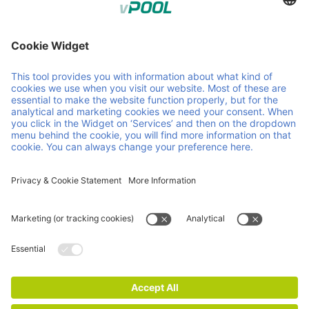
Member of Faber Group
Enlaces y documentos útiles
Quiénes somos
Downloads
Productos
CGC
Servicios
CGV
Contacto
Carrera
Novedades
Certificaciones ISO
Aviso legal
Declaración de privacidad y cookies