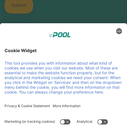
Member of Faber Group
Enlaces y documentos útiles
Quiénes somos
Downloads
Productos
CGC
Servicios
CGV
Contacto
Carrera