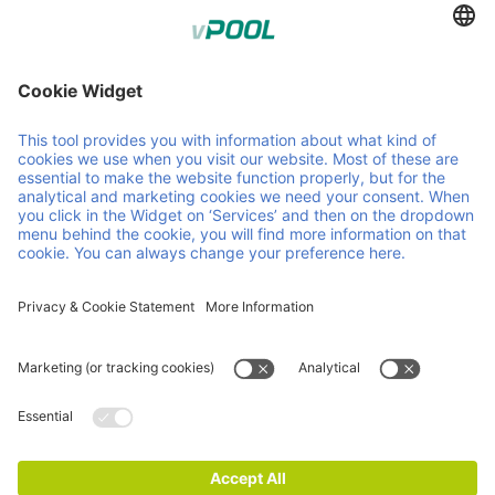
Member of Faber Group
Enlaces y documentos útiles
Quiénes somos
Downloads
Productos
CGC
Servicios
CGV
Contacto
Carrera
Novedades
Certificaciones ISO