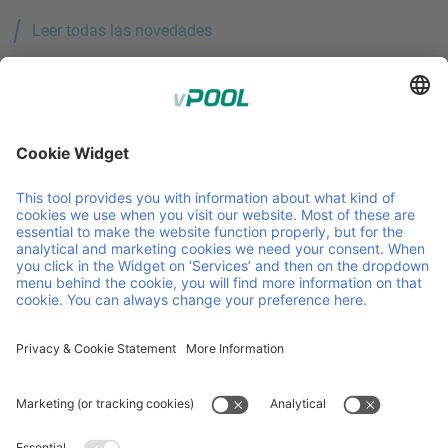
Leer todas las novedades
Member of Faber Group
Enlaces y documentos útiles
Quiénes somos
Downloads
Productos
CGC
Servicios
CGV
Contacto
Carrera
Novedades
Certificaciones ISO