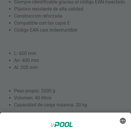
Siempre identificable gracias al código EAN inyectado
Plástico resistente de alta calidad
Construcción reforzada
Compatible con las cajas E
Código EAN casi indestructible
L: 600 mm
An: 400 mm
Al: 200 mm
Peso propio: 2000 g
Volumen: 40 litros
Capacidad de carga máxima: 20 kg