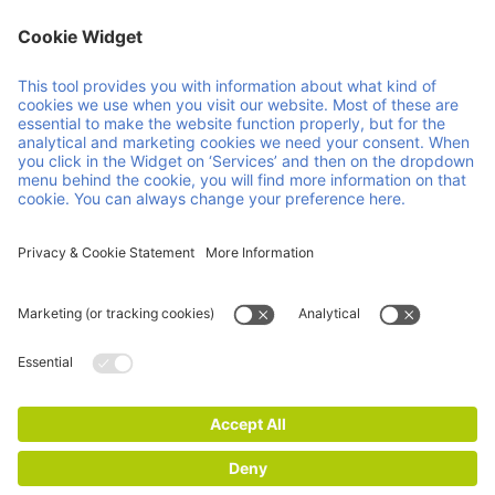
Member of Faber Group
Enlaces y documentos útiles
Quiénes somos
Downloads
Productos
CGC
Servicios
CGV
Contacto
Carrera
Novedades
Certificaciones ISO
Aviso legal
Declaración de privacidad y cookies
© 2026 Faber Group