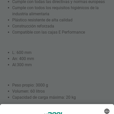
Cumple con todas las directivas y normas europeas
Cumple con todos los requisitos higiénicos de la
industria alimentaria
Plástico resistente de alta calidad
Construcción reforzada
Compatible con las cajas E Performance
L: 600 mm
An: 400 mm
Al:300 mm
Peso propio: 3000 g
Volumen: 60 litros
Capacidad de carga máxima: 20 kg