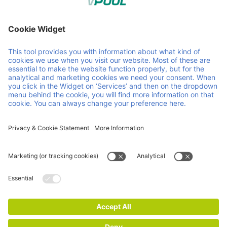
Member of Faber Group
Enlaces y documentos útiles
Quiénes somos
Downloads
Productos
CGC
Servicios
CGV
Contacto
Carrera
Novedades
Certificaciones ISO
Aviso legal
Declaración de privacidad y cookies