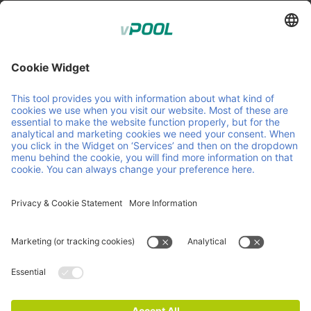
Member of Faber Group
Liens et documents utiles
À propos de nous
Downloads
Produits
CGA
Services
CGV
Contact
Carrière
Actualites
Certifications ISO
Mentions
Déclaration sur la protection de la vie privée et
légales