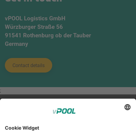
vPOOL Logistics GmbH
Würzburger Straße 56
91541 Rothenburg ob der Tauber
Germany
Contact details
;
Member of Faber Group