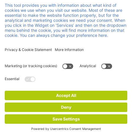
Liens et documents utiles
À propos de nous
Downloads
Produits
CGA
Services
CGV
Contact
Carrière
Actualites
Certifications ISO
Mentions
Déclaration sur la protection de la vie privée et
légales
des cookies
© 2026 Faber Group