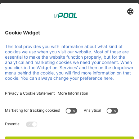
Member of Faber Group
Liens et documents utiles
À propos de nous
Downloads
Produits
CGA
Services
CGV
Contact
Carrière
Actualites
Certifications ISO
Mentions
Déclaration sur la protection de la vie privée et