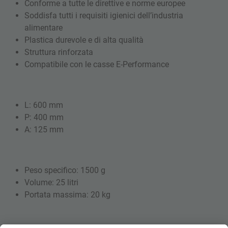
Conforme a tutte le direttive e norme europee
Soddisfa tutti i requisiti igienici dell’industria
alimentare
Plastica durevole e di alta qualità
Struttura rinforzata
Compatibile con le casse E-Performance
L: 600 mm
P: 400 mm
A: 125 mm
Peso specifico: 1500 g
Volume: 25 litri
Portata massima: 20 kg