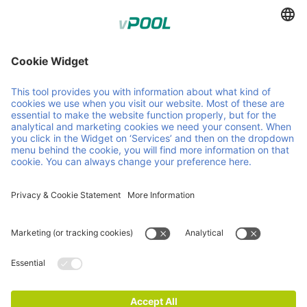
Member of Faber Group
Link e documenti utili
Chi siamo
Downloads
Prodotti
GCA
Servizi
GTC
Contatto
Careers
News
ISO Certifications
Informazioni