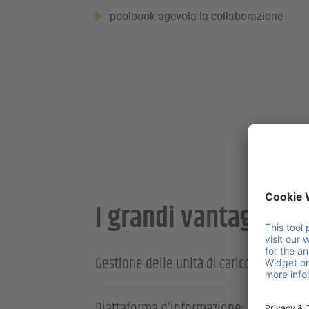
poolbook agevola la collaborazione
I grandi vantaggi of
Gestione delle unità di carico: poolbook