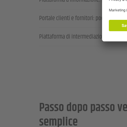
Piattaforma d’informazione: poolbook ott
Portale clienti e fornitori: poolbook riuni
Piattaforma di intermediazione: poolbook
Passo dopo passo ve
semplice