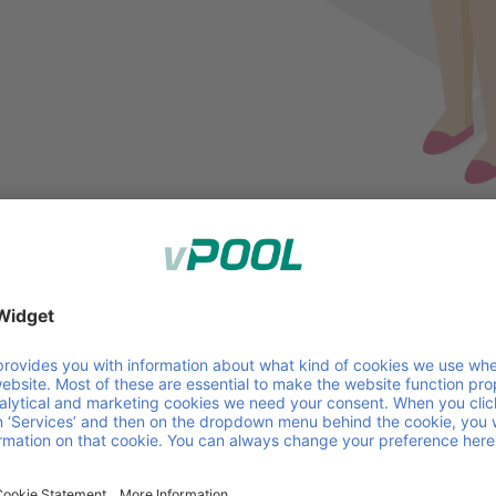
ferti da poolbook
 consente una gestione efficiente delle unità di carico