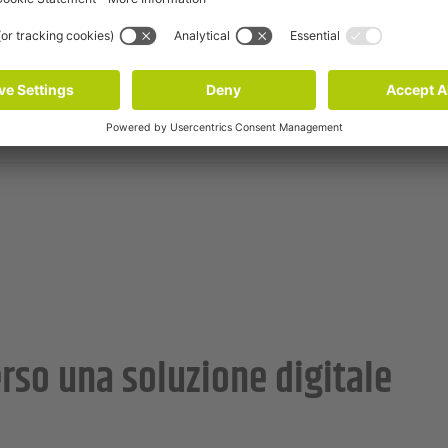
imizza i vostri flussi di informazioni
sce tutti i partner
 crea ulteriori potenziali di risparmio sui costi
rso una soluzione digitale