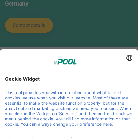
Germany
Contact details
;
Member of Faber Group
Link e documenti utili
Chi siamo
Downloads
Prodotti
GCA
Servizi
GTC