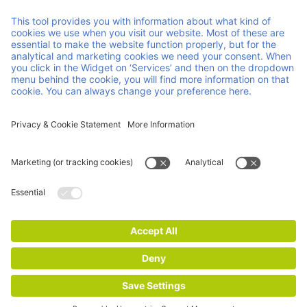
Member of Faber Group
Link e documenti utili
Chi siamo
Downloads
Prodotti
GCA
Servizi
GTC
Contatto
Careers
News
ISO Certifications
Informazioni
legali
Dichiarazione sulla privacy e sui cookie
© 2026 Faber Group