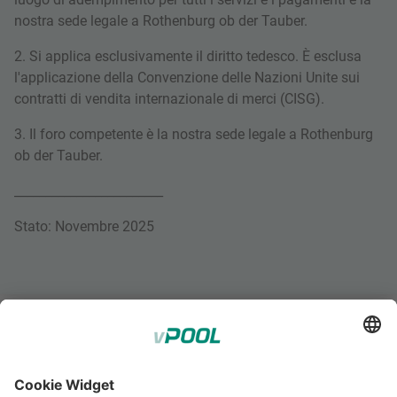
nostra sede legale a Rothenburg ob der Tauber.
2. Si applica esclusivamente il diritto tedesco. È esclusa
l'applicazione della Convenzione delle Nazioni Unite sui
contratti di vendita internazionale di merci (CISG).
3. Il foro competente è la nostra sede legale a Rothenburg
ob der Tauber.
________________________
Stato: Novembre 2025
;