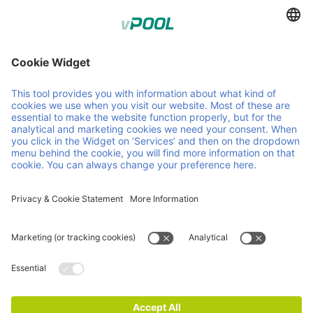
Member of Faber Group
Link e documenti utili
Chi siamo
Downloads
Prodotti
GCA
Servizi
GTC
Contatto
Careers
News
ISO Certifications
Informazioni