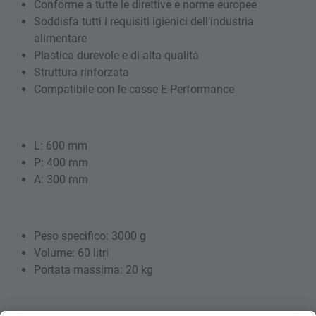
Conforme a tutte le direttive e norme europee
Soddisfa tutti i requisiti igienici dell’industria
alimentare
Plastica durevole e di alta qualità
Struttura rinforzata
Compatibile con le casse E-Performance
L: 600 mm
P: 400 mm
A: 300 mm
Peso specifico: 3000 g
Volume: 60 litri
Portata massima: 20 kg