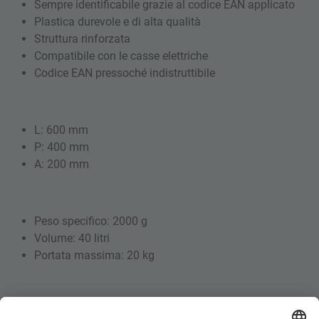
Sempre identificabile grazie al codice EAN applicato
Plastica durevole e di alta qualità
Struttura rinforzata
Compatibile con le casse elettriche
Codice EAN pressoché indistruttibile
L: 600 mm
P: 400 mm
A: 200 mm
Peso specifico: 2000 g
Volume: 40 litri
Portata massima: 20 kg