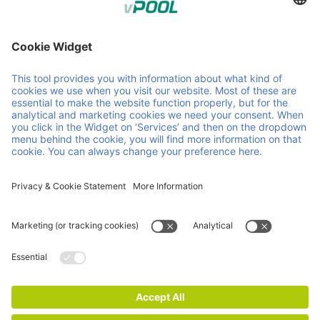
Member of Faber Group
Link e documenti utili
Chi siamo
Downloads
Prodotti
GCA
Servizi
GTC
Contatto
Careers
News
ISO Certifications
Informazioni
legali
Dichiarazione sulla privacy e sui cookie