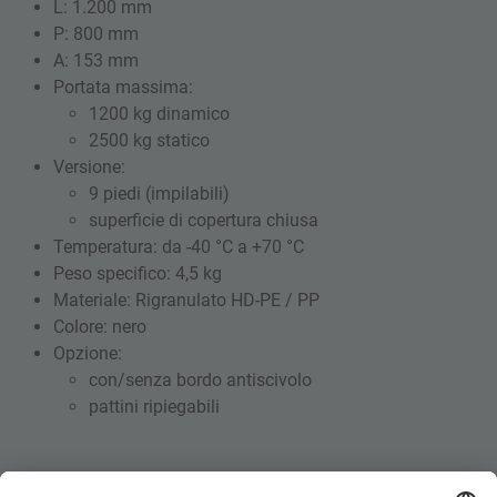
L: 1.200 mm
P: 800 mm
A: 153 mm
Portata massima:
1200 kg dinamico
2500 kg statico
Versione:
9 piedi (impilabili)
superficie di copertura chiusa
Temperatura: da -40 °C a +70 °C
Peso specifico: 4,5 kg
Materiale: Rigranulato HD-PE / PP
Colore: nero
Opzione:
con/senza bordo antiscivolo
pattini ripiegabili