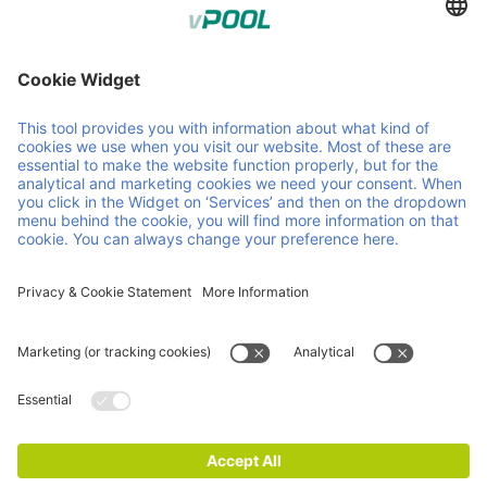
Member of Faber Group
Link e documenti utili
Chi siamo
Downloads
Prodotti
GCA
Servizi
GTC
Contatto
Careers
News
ISO Certifications
Informazioni
legali
Dichiarazione sulla privacy e sui cookie