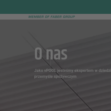
Faber group
e menu
O nas
Jako vPOOL jesteśmy ekspertem w dziedzi
przemyśle spożywczym