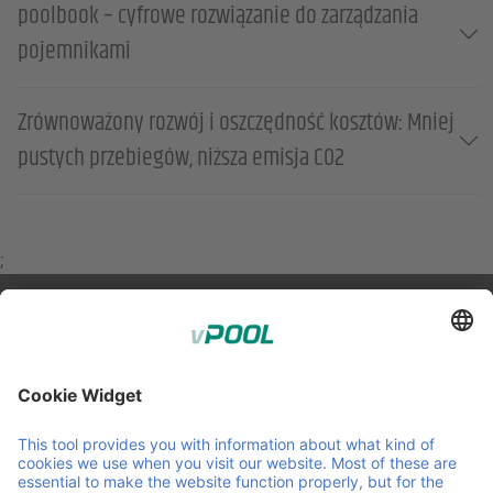
poolbook – cyfrowe rozwiązanie do zarządzania
pojemnikami
Zrównoważony rozwój i oszczędność kosztów: Mniej
pustych przebiegów, niższa emisja CO2
;
Member of Faber Group
Przydatne linki i dokumenty