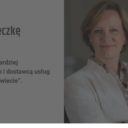
eczkę
ardziej
i dostawcą usług
świecie”.