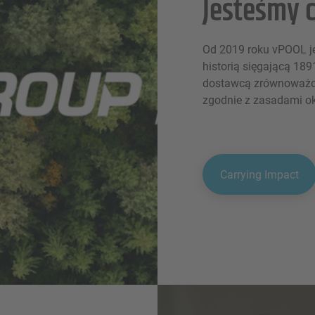
Jesteśmy c
Od 2019 roku vPOOL jes
historią sięgającą 18
dostawcą zrównoważon
zgodnie z zasadami o
Carrying Impact