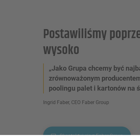
Postawiliśmy poprz
wysoko
„Jako Grupa chcemy być najb
zrównoważonym producentem 
poolingu palet i kartonów na 
Ingrid Faber, CEO Faber Group
Skontaktuj się z Faber Group