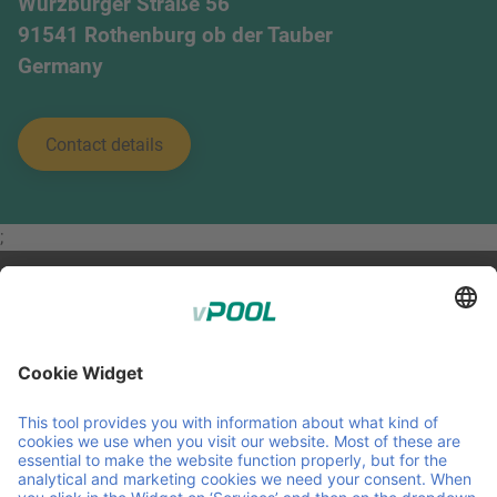
Würzburger Straße 56
91541 Rothenburg ob der Tauber
Germany
Contact details
;
Member of Faber Group
Przydatne linki i dokumenty
O nas
Downloads