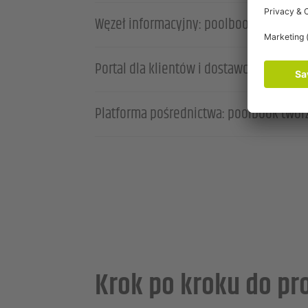
Węzeł informacyjny: poolbook optymaliz
Portal dla klientów i dostawców: poolb
Platforma pośrednictwa: poolbook twor
Krok po kroku do pr