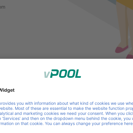
jom
poolbook
book zapewnia efektywne zarządzanie nośnikami ładunkó