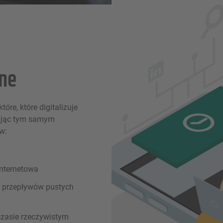
one
re, które digitalizuje
ając tym samym
w:
internetowa
ć przepływów pustych
czasie rzeczywistym