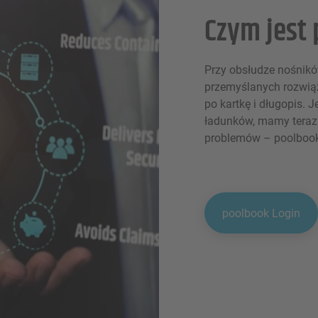
Czym jest
Przy obsłudze nośnik
przemyślanych rozwiąz
po kartkę i długopis. 
ładunków, mamy teraz
problemów – poolbook
poolbook Login