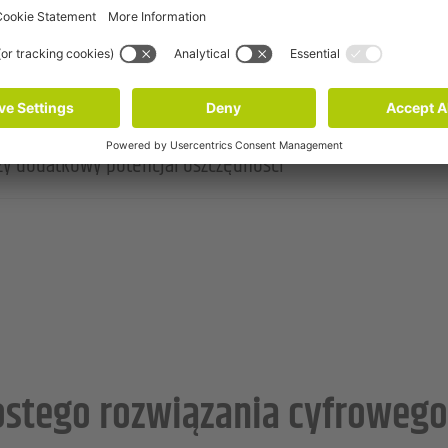
uje przepływ informacji
ook łączy wszystkich partnerów
zy dodatkowy potencjał oszczędności
ostego rozwiązania cyfrowego