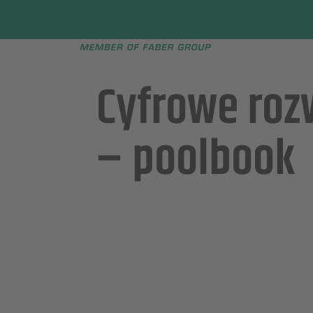
Faber group
e menu
Cyfrowe roz
– poolbook