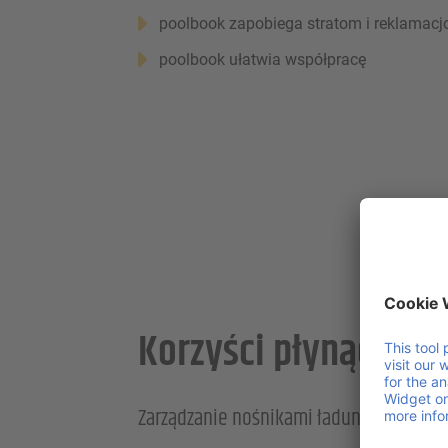
poolbook zapobiega stratom i reklamac
poolbook ułatwia współpracę
Korzyści płynące z 
Zarządzanie nośnikami ładunków: pool