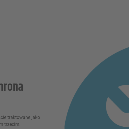
hrona
ie traktowane jako
m trzecim.