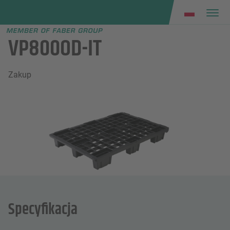
Faber group
e menu
VP800OD-IT
Zakup
Specyfikacja