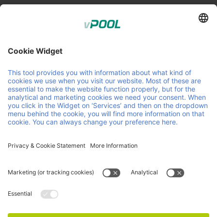
Member of Faber Group
Przydatne linki i dokumenty
O nas
Downloads
Produkty
OWZ
Usługi
OZW
Kontakt
Kariera
Wiadomości
ISO Certifications
Informacje
Oświadczenie o ochronie prywatności i