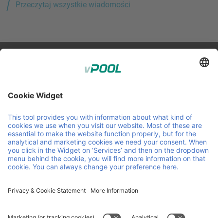
Przeczytaj wszystkie wiadomości
Member of Faber Group
Przydatne linki i dokumenty
O nas
Downloads
Produkty
OWZ
Usługi
OZW
Kontakt
Kariera
Wiadomości
ISO Certifications