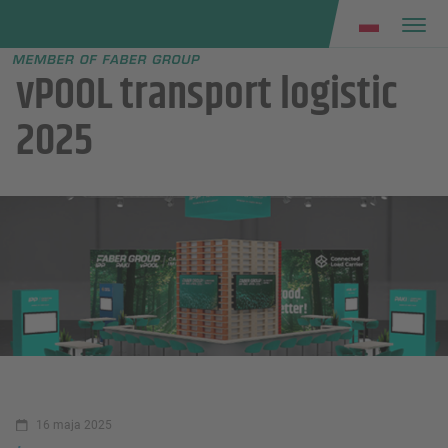
Faber group
e menu
vPOOL transport logistic
2025
16 maja 2025